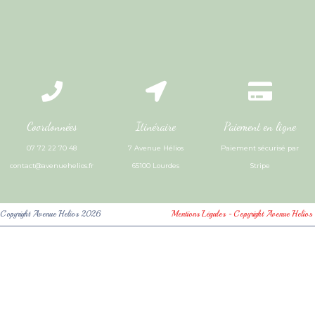
Coordonnées
Itinéraire
Paiement en ligne
07 72 22 70 48
7 Avenue Hélios
Paiement sécurisé par
contact@avenuehelios.fr
65100 Lourdes
Stripe
Copyright Avenue Helios 2026
Mentions Légales - Copyright Avenue Helios