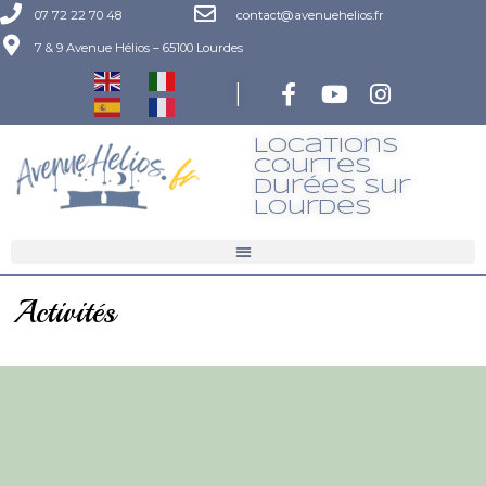
07 72 22 70 48
contact@avenuehelios.fr
7 & 9 Avenue Hélios – 65100 Lourdes
|
Locations
Courtes
Durées Sur
LourdeS
Activités