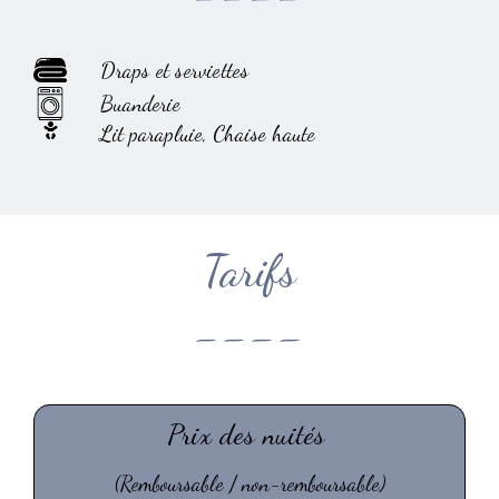
Draps et serviettes
Buanderie
Lit parapluie, Chaise haute
Tarifs
----
Prix des nuités
(Remboursable / non-remboursable)