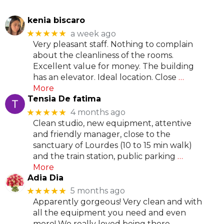
kenia biscaro
★★★★★
a week ago
Very pleasant staff. Nothing to complain
about the cleanliness of the rooms.
Excellent value for money. The building
has an elevator. Ideal location. Close
…
More
Tensia De fatima
★★★★★
4 months ago
Clean studio, new equipment, attentive
and friendly manager, close to the
sanctuary of Lourdes (10 to 15 min walk)
and the train station, public parking
…
More
Adia Dia
★★★★★
5 months ago
Apparently gorgeous! Very clean and with
all the equipment you need and even
more! We really loved being there.