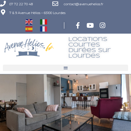
07 72 22 70 48
contact@avenuehelios.fr
7 & 9 Avenue Hélios – 65100 Lourdes
|
Locations
Courtes
Durées Sur
LourdeS
location 9-1-1