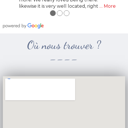
likewise it is very well located, right
… More
●
●
●
Où nous trouver ?
----