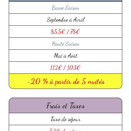
Basse Saison
Septembre à Avril
85,5€ / 78€
Haute Saison
Mai à Août
112€ / 103€
-20 % à partir de 5 nuités
Frais et Taxes
Taxe de séjour
7,2% du séjour