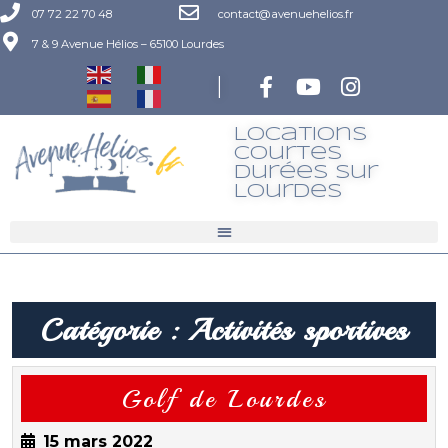
07 72 22 70 48
contact@avenuehelios.fr
7 & 9 Avenue Hélios – 65100 Lourdes
|
Locations
Courtes
Durées Sur
LourdeS
Catégorie :
Activités sportives
Golf de Lourdes
15 mars 2022