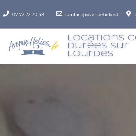
07 72 22 70 48
contact@avenuehelios.fr
Locations 
Durées Sur
LourdeS
location 3-2