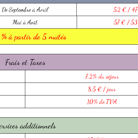
De Septembre à Avril
52 € / 47
Mai à Août
57 € / 5
% à partir de 5 nuités
Frais et Taxes
7,2% du séjour
8,5 € / jour
10% de TVA
ervices additionnels