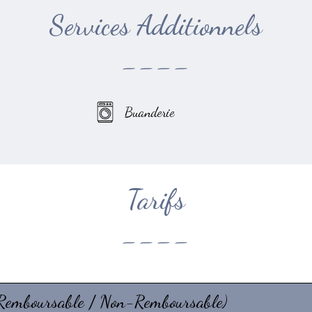
Services Additionnels
----
Buanderie
Tarifs
----
(Remboursable / Non-Remboursable)