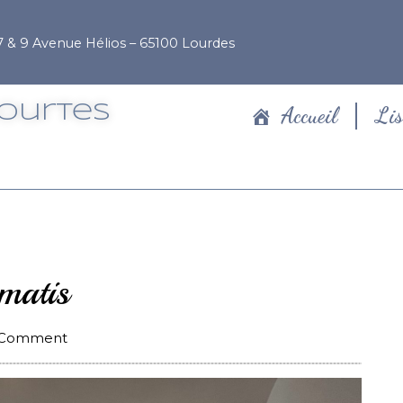
7 & 9 Avenue Hélios – 65100 Lourdes
Courtes
Accueil
Lis
matis
 Comment