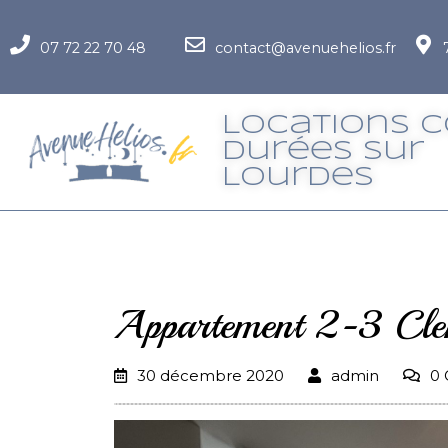
07 72 22 70 48
contact@avenuehelios.fr
Locations 
Durées Sur
LourdeS
Appartement 2-3 Cle
30 décembre 2020
admin
0