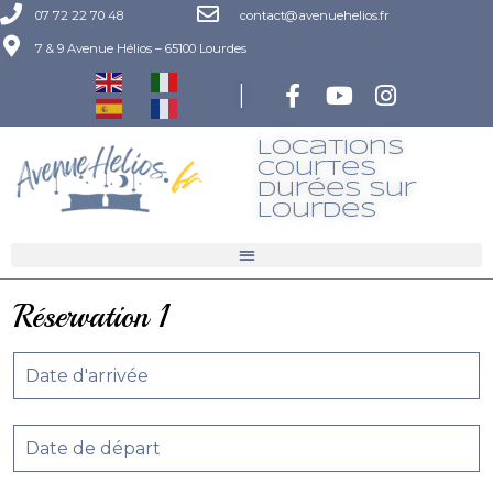
07 72 22 70 48
contact@avenuehelios.fr
7 & 9 Avenue Hélios – 65100 Lourdes
|
Locations
Courtes
Durées Sur
LourdeS
Réservation 1